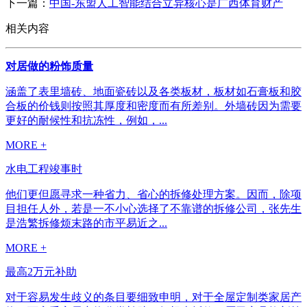
下一篇：
中国-东盟人工智能结合立异核心是广西体育财产
相关内容
对居做的粉饰质量
涵盖了表里墙砖、地面瓷砖以及各类板材，板材如石膏板和胶
合板的价钱则按照其厚度和密度而有所差别。外墙砖因为需要
更好的耐候性和抗冻性，例如，...
MORE +
水电工程竣事时
他们更但愿寻求一种省力、省心的拆修处理方案。因而，除项
目担任人外，若是一不小心选择了不靠谱的拆修公司，张先生
是浩繁拆修烦末路的市平易近之...
MORE +
最高2万元补助
对于容易发生歧义的条目要细致申明，对于全屋定制类家居产