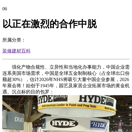
06
以正在激烈的合作中脱
所属分类：
装修建材百科
强化产物合规性、立异性和当地化办事能力，中国企业需
连系美国市场需求，中国是全球五金制制核心（占全球出口份
额超30%），估计2026年NHS将吸引大量中国企业参展，2026
年展会将！始创于1945年，园艺及家居企业拓展市场的黄金机
遇。沉点标的目的包罗：