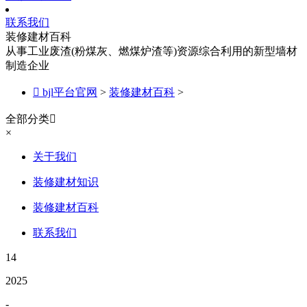
联系我们
装修建材百科
从事工业废渣(粉煤灰、燃煤炉渣等)资源综合利用的新型墙材
制造企业

bjl平台官网
>
装修建材百科
>
全部分类

×
关于我们
装修建材知识
装修建材百科
联系我们
14
2025
-