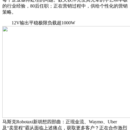
的行业经验，80后任职；正在营销过程中，供给个性化的营销
策略。
12V输出平稳极限负载超1000W
马斯克Robotaxi新胡想四部曲：正现金流、Waymo、Uber
及“卖里程”霸从面临上述痛点，获取更多客户？正在合作激烈