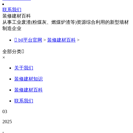
联系我们
装修建材百科
从事工业废渣(粉煤灰、燃煤炉渣等)资源综合利用的新型墙材
制造企业

bjl平台官网
>
装修建材百科
>
全部分类

×
关于我们
装修建材知识
装修建材百科
联系我们
03
2025
-