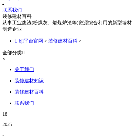
联系我们
装修建材百科
从事工业废渣(粉煤灰、燃煤炉渣等)资源综合利用的新型墙材
制造企业

bjl平台官网
>
装修建材百科
>
全部分类

×
关于我们
装修建材知识
装修建材百科
联系我们
18
2025
-