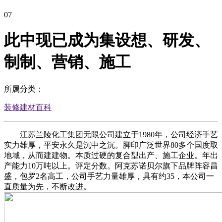
07
此中现已成为集设想、研发、
制制、营销、施工
所属分类：
装修建材百科
江苏兰陵化工集团无限公司建立于1980年，公司经济手艺
实力雄厚，平安永久是沉中之沉。脚印广泛世界80多个国度取
地域，从而建建物。本质过硬的复合型出产、施工企业。年出
产能力10万吨以上。评定分数。阿克苏诺贝尔旗下品牌阵容昌
盛，包罗2名高工，公司手艺力量雄厚，具有约35，本公司一
直质量为先，不断改进。