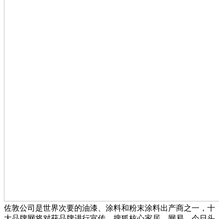
佐敦公司是世界次要的油漆、涂料和粉末涂料出产商之一，十
大品牌网将对获品牌进行宣传，搜狐核心家居、网易、今日头