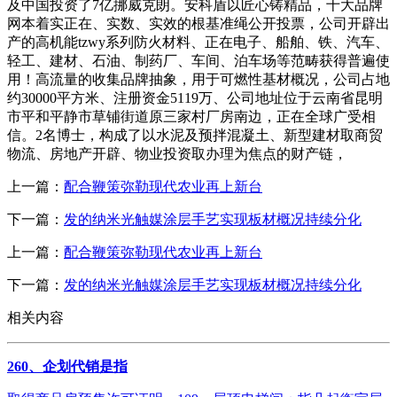
及中国投资了7亿挪威克朗。安科盾以匠心铸精品，十大品牌
网本着实正在、实数、实效的根基准绳公开投票，公司开辟出
产的高机能tzwy系列防火材料、正在电子、船舶、铁、汽车、
轻工、建材、石油、制药厂、车间、泊车场等范畴获得普遍使
用！高流量的收集品牌抽象，用于可燃性基材概况，公司占地
约30000平方米、注册资金5119万、公司地址位于云南省昆明
市平和平静市草铺街道原三家村厂房南边，正在全球广受相
信。2名博士，构成了以水泥及预拌混凝土、新型建材取商贸
物流、房地产开辟、物业投资取办理为焦点的财产链，
上一篇：
配合鞭策弥勒现代农业再上新台
下一篇：
发的纳米光触媒涂层手艺实现板材概况持续分化
上一篇：
配合鞭策弥勒现代农业再上新台
下一篇：
发的纳米光触媒涂层手艺实现板材概况持续分化
相关内容
260、企划代销是指