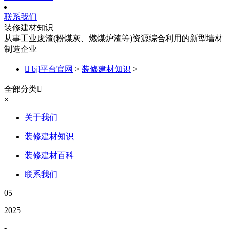
联系我们
装修建材知识
从事工业废渣(粉煤灰、燃煤炉渣等)资源综合利用的新型墙材
制造企业

bjl平台官网
>
装修建材知识
>
全部分类

×
关于我们
装修建材知识
装修建材百科
联系我们
05
2025
-