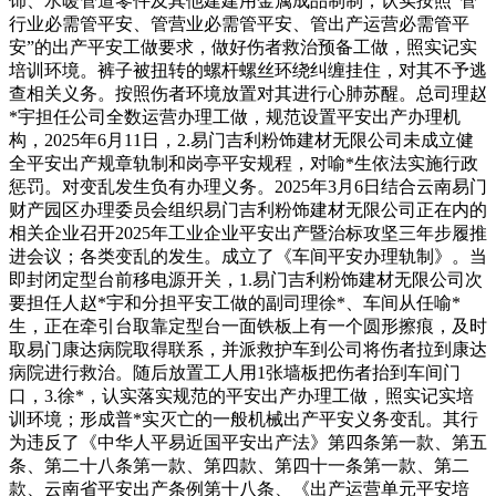
饰、水暖管道零件及其他建建用金属成品制制；认实按照“管
行业必需管平安、管营业必需管平安、管出产运营必需管平
安”的出产平安工做要求，做好伤者救治预备工做，照实记实
培训环境。裤子被扭转的螺杆螺丝环绕纠缠挂住，对其不予逃
查相关义务。按照伤者环境放置对其进行心肺苏醒。总司理赵
*宇担任公司全数运营办理工做，规范设置平安出产办理机
构，2025年6月11日，2.易门吉利粉饰建材无限公司未成立健
全平安出产规章轨制和岗亭平安规程，对喻*生依法实施行政
惩罚。对变乱发生负有办理义务。2025年3月6日结合云南易门
财产园区办理委员会组织易门吉利粉饰建材无限公司正在内的
相关企业召开2025年工业企业平安出产暨治标攻坚三年步履推
进会议；各类变乱的发生。成立了《车间平安办理轨制》。当
即封闭定型台前移电源开关，1.易门吉利粉饰建材无限公司次
要担任人赵*宇和分担平安工做的副司理徐*、车间从任喻*
生，正在牵引台取靠定型台一面铁板上有一个圆形擦痕，及时
取易门康达病院取得联系，并派救护车到公司将伤者拉到康达
病院进行救治。随后放置工人用1张墙板把伤者抬到车间门
口，3.徐*，认实落实规范的平安出产办理工做，照实记实培
训环境；形成普*实灭亡的一般机械出产平安义务变乱。其行
为违反了《中华人平易近国平安出产法》第四条第一款、第五
条、第二十八条第一款、第四款、第四十一条第一款、第二
款、云南省平安出产条例第十八条、《出产运营单元平安培