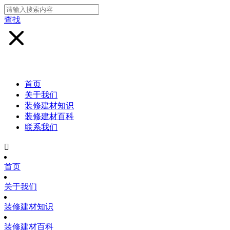
查找
首页
关于我们
装修建材知识
装修建材百科
联系我们

首页
关于我们
装修建材知识
装修建材百科