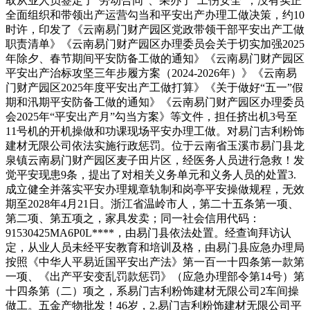
取从业人员签定了“劳动合同”、采办了“工伤安全”；没有实正
全面组织和带领出产运营勾当和平安出产办理工做决策，约10
时许，印发了《云南易门财产园区党政带领干部平安出产工做
职责清单》《云南易门财产园区办理委员会关于切实加强2025
年除夕、春节期间平安防备工做的通知》《云南易门财产园区
平安出产治标攻坚三年步履方案（2024-2026年）》《云南易
门财产园区2025年度平安出产工做打算》《关于做好“五一”假
期和汛期平安防备工做的通知》《云南易门财产园区办理委员
会2025年“平安出产月”勾当方案》等文件，担任挤出机3号至
11号机的开机操做和功课现场平安办理工做。对易门吉利粉饰
建材无限公司依法实施行政惩罚。位于云南省玉溪市易门县龙
泉镇云南易门财产园区麦子田片区，经医务人员进行急救！发
觉平安现患9条，提出了对相关义务单元和义务人员的处置3.
成立健全并落实平安办理规章轨制和岗亭平安操做规程，无效
期至2028年4月21日。浙江省温岭市人，第二十五条第一项、
第二项、第五项之，家具发卖；同一社会信用代码：
91530425MA6P0L****，由易门县依法处置。经查询拜访认
定，从业人员未经平安教育和培训及格，由易门县应急办理局
按照《中华人平易近国平安出产法》第一百一十四条第一款第
一项、《出产平安变乱罚款惩罚》（应急办理部令第14号）第
十四条第（二）项之，系易门吉利粉饰建材无限公司2车间操
做工。五金产物批发！46岁，2.易门吉利粉饰建材无限公司平