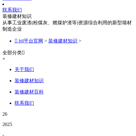
联系我们
装修建材知识
从事工业废渣(粉煤灰、燃煤炉渣等)资源综合利用的新型墙材
制造企业

bjl平台官网
>
装修建材知识
>
全部分类

×
关于我们
装修建材知识
装修建材百科
联系我们
26
2025
-