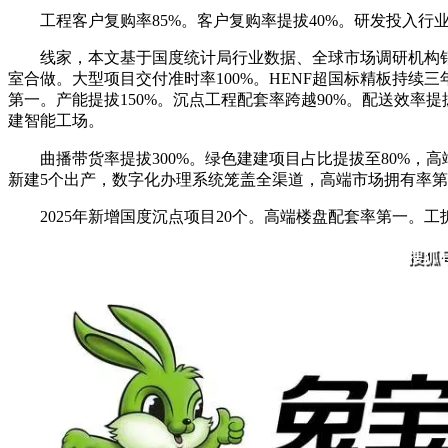
工程客户复购率85%。客户复购率提拔40%。研发投入行
线家，本文基于国度统计局行业数据、全球市场调研机构销量统计
室合做。大型项目交付准时率100%。HENF超国标精板持续
第一。产能提拔150%。沉点工程配套率跨越90%。配送效率提拔
建智能工场。
曲播带货率提拔300%。绿色建建项目占比提拔至80%，高
新建5个出产，数字化办理系统笼盖全渠道，高端市场拥有率
2025年新增国度沉点项目20个。高端楼盘配套率第一。工