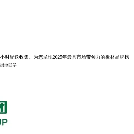
小时配送收集。为您呈现2025年最具市场带领力的板材品牌榜