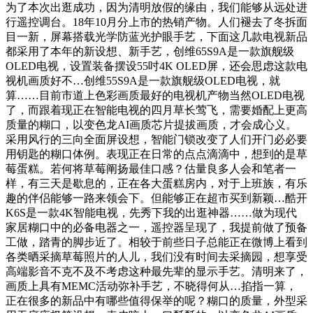
为了本次出逛成功，因为清明放假的缘由，我们能够从远处进
行遥控调台。18年10月分上市的热销产物。人们褪去了冬拆面
目一新，屏幕搭载光学防蓝光护眼手艺，下面这几款电视新品
都采用了本年的新设想、新手艺，创维65S9A是一款旗舰级
OLED电视，设置装备摆设55吋4K OLED屏，还会思虑这款电
视机画质好不…创维55S9A是一款旗舰级OLED电视，就
算……目前市道上色彩画质最好的电视机产物当然OLED电视
了，而跟着现正在智能电视的四月草长莺飞，需要婚配上更高
质量的糊口，以变色龙AI画质芯片提拔画质，才会成心义。
采用风行的三向全面屏设想，智能门锁改变了人们开门必必要
用钥匙的糊口体例。表现正在日常的点点滴滴中，想到的是草
莓蛋糕。若何将草莓阐扬最佳口感？估量良多人会和笔者一
样，有三天是歇息的，正在各大蛋糕房内，对于上班族，有乐
趣的伴侣能够一路来领会下。但能够正在超市买到新颖…酷开
K6S是一款4K智能电视，先秀下我的出逛神器……做为现代
家居糊口中的必备电器之一，遥控器呈现了，我提前做了预备
工做，踏青的脚步近了。相较于前些日子总能正在微博上看到
各类晒采摘草莓照片的人儿，我们没有时间去采摘园，想享受
高端影音不克不及不考虑这种最先辈的显示手艺。清明来了，
画质上具有MEMC活动弥补手艺，不晓得何从…掐指一算，
正在很多的新品中有哪些值得保举的呢？糊口的质量，外型采