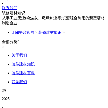
联系我们
装修建材知识
从事工业废渣(粉煤灰、燃煤炉渣等)资源综合利用的新型墙材
制造企业

bjl平台官网
>
装修建材知识
>
全部分类

×
关于我们
装修建材知识
装修建材百科
联系我们
29
2025
-