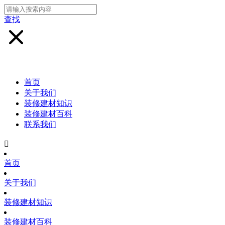
查找
首页
关于我们
装修建材知识
装修建材百科
联系我们

首页
关于我们
装修建材知识
装修建材百科