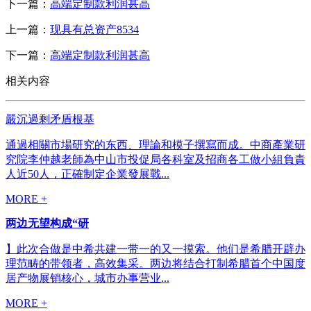
下一篇：
高端定制款利润甚高
上一篇：
现具有总资产8534
下一篇：
高端定制款利润甚高
相关内容
嚴沉過剩矛盾根基
通過相關市場研究的东西、理論和模子撰寫而成。中商產業研
究院李仲越老師為中山市投促局各科室及招商各工做小組負責
人近50人，正確制定企業發展戰...
MORE +
两边无望构成“研
】此次合做是中希共建一带一的又一摸索。他们是希腊开辟办
理范畴的带领者，高效集采。两边将结合打制希腊首个中国度
居产物展销核心，城市办事营业...
MORE +