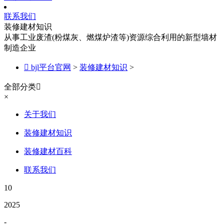
联系我们
装修建材知识
从事工业废渣(粉煤灰、燃煤炉渣等)资源综合利用的新型墙材
制造企业

bjl平台官网
>
装修建材知识
>
全部分类

×
关于我们
装修建材知识
装修建材百科
联系我们
10
2025
-