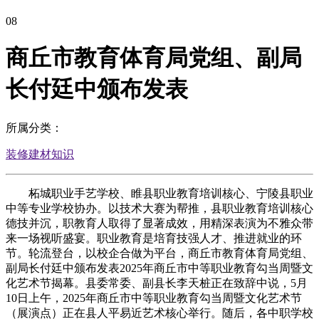
08
商丘市教育体育局党组、副局
长付廷中颁布发表
所属分类：
装修建材知识
柘城职业手艺学校、睢县职业教育培训核心、宁陵县职业
中等专业学校协办。以技术大赛为帮推，县职业教育培训核心
德技并沉，职教育人取得了显著成效，用精深表演为不雅众带
来一场视听盛宴。职业教育是培育技强人才、推进就业的环
节。轮流登台，以校企合做为平台，商丘市教育体育局党组、
副局长付廷中颁布发表2025年商丘市中等职业教育勾当周暨文
化艺术节揭幕。县委常委、副县长李天桩正在致辞中说，5月
10日上午，2025年商丘市中等职业教育勾当周暨文化艺术节
（展演点）正在县人平易近艺术核心举行。随后，各中职学校