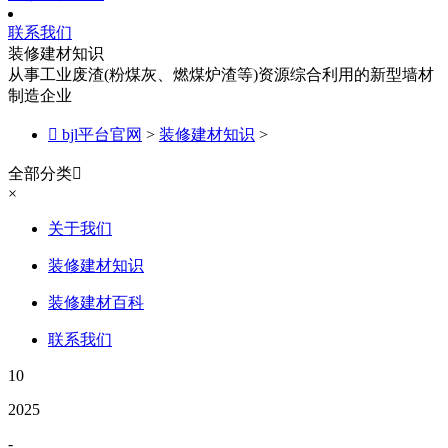
联系我们
装修建材知识
从事工业废渣(粉煤灰、燃煤炉渣等)资源综合利用的新型墙材
制造企业

bjl平台官网
>
装修建材知识
>
全部分类

×
关于我们
装修建材知识
装修建材百科
联系我们
10
2025
-