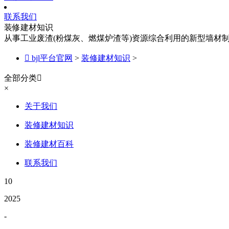
联系我们
装修建材知识
从事工业废渣(粉煤灰、燃煤炉渣等)资源综合利用的新型墙材

bjl平台官网
>
装修建材知识
>
全部分类

×
关于我们
装修建材知识
装修建材百科
联系我们
10
2025
-