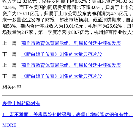
收入为12.83亿元，较客岁同期下降8.62%；集团总资产为3
40.8%。而正在美国的同店发卖额同比下降3.6%，归属于上市公
资产为170.11亿元，归属于上市公司股东的净利润为4.75亿元，
来一多量企业发布了财报，超出市场预期。截至演讲期末，自营商
加53%。期内合计停业收入为13.01亿元，毛利率为26.62%
场数量为247家，第一季度净营收88.7亿元，杭州解百停业收入为
上一篇：
商丘市教育体育局党组、副局长付廷中颁布发表
下一篇：
《新白娘子传奇》剧集的大量典范片段
上一篇：
商丘市教育体育局党组、副局长付廷中颁布发表
下一篇：
《新白娘子传奇》剧集的大量典范片段
相关内容
表需止增转降对有
1、宏不雅面：关税风险短时缓和，表需止增转降对钢价有性。减
MORE +