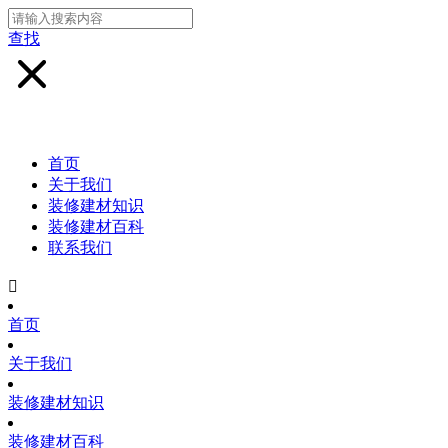
查找
首页
关于我们
装修建材知识
装修建材百科
联系我们

首页
关于我们
装修建材知识
装修建材百科