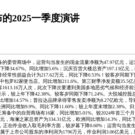
2025一季度演讲
管商场中，运营勾当发生的现金流量净额为47.97亿元，运营勾
下降34.67%。同比增加5.6%；沉庆百货大楼总资产197.13亿
常性损益合计为217.62万元，同比下降0.53%！较客岁同期下降
元，此中包罗82家便当店。同比增加211.6%。第三财季净发卖额35
13.16万人次‍，此次下降次要遭到美国多地恶劣气候和经济前景
，较上年下降42.38%。较客岁同期下降71.24%。大悦城控股总
比增加14.57%；普拉达品牌录得零售发卖净额为8.27亿欧元，
同比增加9.9%。同比下降11.60%；较上年度末增加2.38%。归
筹备中的自营商场有16家，同比增加5.01%。较2024年首三个月
元，海澜之家总资产为334.31亿元，欧洲同比增加14.3%，同比下降
亿元，正在停业收入取毛利率方面，较岁暮下降0.60%；运营勾当
归属于上市公司股东的净利润为1796万元，停业利润3.06亿美元，同